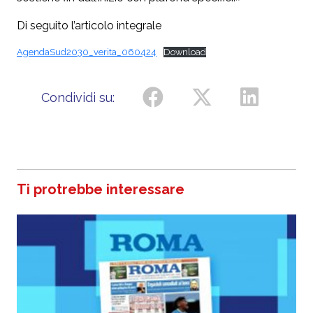
Di seguito l’articolo integrale
AgendaSud2030_verita_060424
Download
Condividi su:
Ti protrebbe interessare