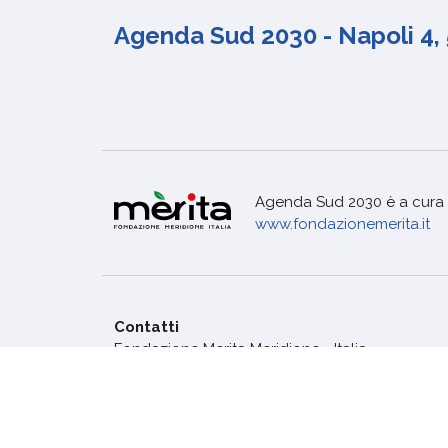
Agenda Sud 2030 - Napoli 4, 
Agenda Sud 2030 è a cura 
www.fondazionemerita.it
Contatti
Fondazione Merita Meridione - Italia
Via Santa Lucia, 50. Napoli CAP: 80132
posta@associazionemerita.it