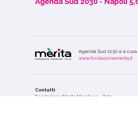
Agenda Sud 2030 - Napoli 5,
Agenda Sud 2030 è a cura 
www.fondazionemerita.it
Contatti
Fondazione Merita Meridione - Italia
Via Santa Lucia, 50. Napoli CAP: 80132
posta@associazionemerita.it