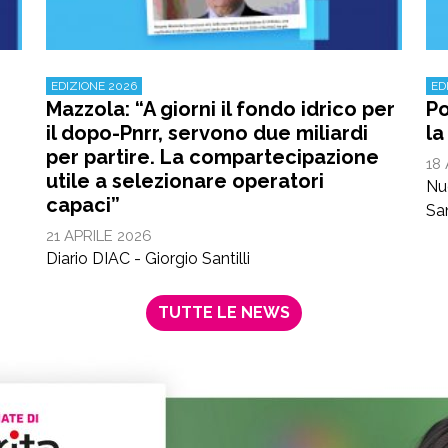
EDIZIONE 2026
ED
Mazzola: “A giorni il fondo idrico per
Po
il dopo-Pnrr, servono due miliardi
la
per partire. La compartecipazione
18
utile a selezionare operatori
Nu
capaci”
Sa
21 APRILE 2026
Diario DIAC - Giorgio Santilli
TUTTE LE NEWS