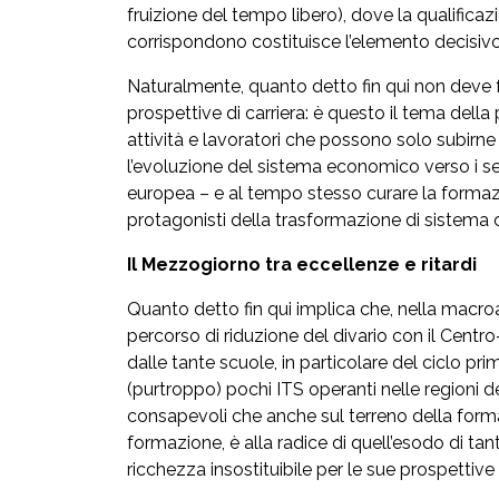
fruizione del tempo libero), dove la qualificazi
corrispondono costituisce l’elemento decisivo p
Naturalmente, quanto detto fin qui non deve fa
prospettive di carriera: è questo il tema della
attività e lavoratori che possono solo subirn
l’evoluzione del sistema economico verso i sett
europea – e al tempo stesso curare la formaz
protagonisti della trasformazione di sistema 
Il Mezzogiorno tra eccellenze e ritardi
Quanto detto fin qui implica che, nella macro
percorso di riduzione del divario con il Centr
dalle tante scuole, in particolare del ciclo p
(purtroppo) pochi ITS operanti nelle regioni d
consapevoli che anche sul terreno della forma
formazione, è alla radice di quell’esodo di ta
ricchezza insostituibile per le sue prospettive 