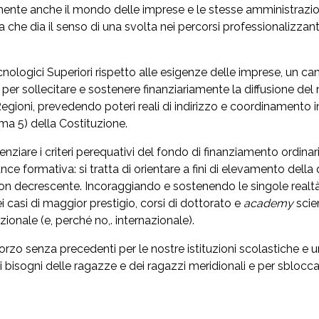
curamente anche il mondo delle imprese e le stesse amministrazi
va che dia il senso di una svolta nei percorsi professionalizza
ecnologici Superiori rispetto alle esigenze delle imprese, un c
er sollecitare e sostenere finanziariamente la diffusione del mo
ioni, prevedendo poteri reali di indirizzo e coordinamento in
mma 5) della Costituzione.
nziare i criteri perequativi del fondo di finanziamento ordinario
nce formativa: si tratta di orientare a fini di elevamento della 
n decrescente. Incoraggiando e sostenendo le singole realtà univ
casi di maggior prestigio, corsi di dottorato e
academy
scien
azionale (e, perché no,. internazionale).
zo senza precedenti per le nostre istituzioni scolastiche e u
 bisogni delle ragazze e dei ragazzi meridionali e per sblocca