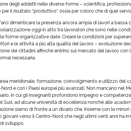
one degli addetti nelle diverse forme – scientifica, professional
er il risultato “produttivo”, ossia per coloro che di quei servi
rci dimenticare la presenza ancora ampia di lavori a bassa qual
 polarizzazione oggi in atto tra lavoratori che sono nelle condiz
e le forme organizzative date. Creare le condizioni per super
ori e le attività a più alta qualità del lavoro – evoluzione deci
ione dei cittadini affinché entrino sul mercato del lavoro co
ormai necessaria.
area meridionale, formazione, coinvolgimento e utilizzo del c
o-Nord e con i Paesi europei più avanzati. Non mancano nel Me
rimario, in cui gli insegnanti profondono impegno e competenze
el Sud, ad alcune università di eccellenza nonché alle
acade
zione siamo di fronte a un divario che, insieme con le minor
nti giovani verso il Centro-Nord che negli ultimi venti anni ha
di sviluppo.