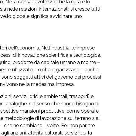
ndo. Nella consapevolezza che la cura e lo
a nelle relazioni internazionali: si cresce tutti
ivello globale significa avvicinare uno
ori dell’economia. Nell’industria, le imprese
essi di innovazione scientifica e tecnologica,
 e quindi prodotte da capitale umano a monte –
mente utilizzato – o che organizzano – anche
u – sono soggetti attivi del governo dei processi
convivono nella medesima impresa.
oni, servizi idrici e ambientali, trasporti) e
dizioni analoghe, nel senso che hanno bisogno di
ispettive mansioni produttive, come operai e
le metodologie di lavorazione sul terreno sia i
 – che ne cambiano il volto. Per non parlare
i anziani, attività culturali, servizi per la