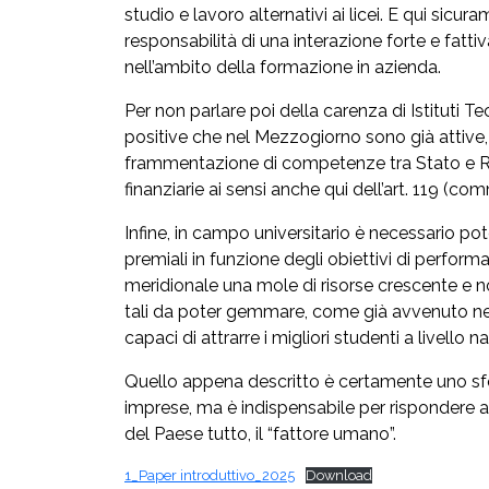
studio e lavoro alternativi ai licei. E qui si
responsabilità di una interazione forte e fatti
nell’ambito della formazione in azienda.
Per non parlare poi della carenza di Istituti T
positive che nel Mezzogiorno sono già attive, p
frammentazione di competenze tra Stato e Reg
finanziarie ai sensi anche qui dell’art. 119 (co
Infine, in campo universitario è necessario pote
premiali in funzione degli obiettivi di performa
meridionale una mole di risorse crescente e no
tali da poter gemmare, come già avvenuto nei 
capaci di attrarre i migliori studenti a livello n
Quello appena descritto è certamente uno sfor
imprese, ma è indispensabile per rispondere ai
del Paese tutto, il “fattore umano”.
1_Paper introduttivo_2025
Download