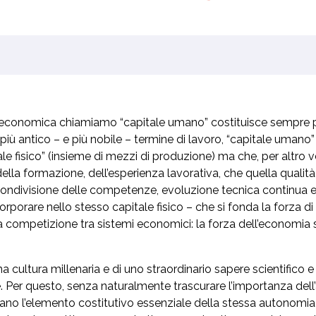
conomica chiamiamo “capitale umano” costituisce sempre più i
più antico – e più nobile – termine di lavoro, “capitale umano”
ale fisico” (insieme di mezzi di produzione) ma che, per altro v
 della formazione, dell’esperienza lavorativa, che quella qualit
condivisione delle competenze, evoluzione tecnica continua e d
corporare nello stesso capitale fisico – che si fonda la forz
la competizione tra sistemi economici: la forza dell’economia
na cultura millenaria e di uno straordinario sapere scientifico e
 Per questo, senza naturalmente trascurare l’importanza dell’a
umano l’elemento costitutivo essenziale della stessa autonomia