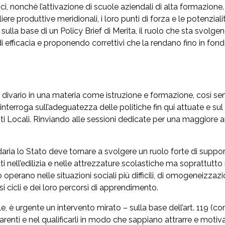
tici, nonché l’attivazione di scuole aziendali di alta formazio
ere produttive meridionali, i loro punti di forza e le potenzialit
ulla base di un Policy Brief di Merita, il ruolo che sta svolgend
di efficacia e proponendo correttivi che la rendano fino in fon
el divario in una materia come istruzione e formazione, così sensi
nterroga sull’adeguatezza delle politiche fin qui attuate e sul 
nti Locali. Rinviando alle sessioni dedicate per una maggiore 
daria lo Stato deve tornare a svolgere un ruolo forte di suppor
nti nell’edilizia e nelle attrezzature scolastiche ma soprattutto
no nelle situazioni sociali più difficili, di omogeneizzazione 
si cicli e dei loro percorsi di apprendimento.
, è urgente un intervento mirato – sulla base dell’art. 119 (co
renti e nel qualificarli in modo che sappiano attrarre e motiva