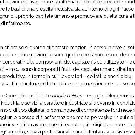
e interazione attiva e non subalterna con le altre aree del mo
le basi di una crescita inclusiva sia all’interno di ogni Paese si
e ognuno il proprio capitale umano e promuovere quella cura a l
di riferimento.
chiara se si guarda alle trasformazioni in corso in diversi sett
petizione internazionale sono quelle che fanno tesoro dei proc
 incorporati nelle componenti del capitale fisico utilizzato –
– in cui sono incorporati i frutti del capitale umano diretta
 produttiva in forme in cui i lavoratori – colletti bianchi e bl
logica. E naturalmente le tre dimensioni menzionate spesso 
riale (come le cosiddette
public utilities
– energia, telecomunicazi
di industria e servizi a carattere industriale si trovano in con
pio di tipo digitale, o comunque di competenze forti nelle r
 oggi un processo di trasformazione molto pervasivo, in cui sia 
no investiti da avanzamenti tecnologici – digitale e non solo
namento, servizi professionali, cura dell’infanzia, assistenza agl