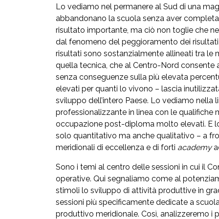
Lo vediamo nel permanere al Sud di una maggi
abbandonano la scuola senza aver completato l
risultato importante, ma ciò non toglie che 
dal fenomeno del peggioramento dei risultati ai
risultati sono sostanzialmente allineati tra l
quella tecnica, che al Centro-Nord consente a 
senza conseguenze sulla più elevata percentu
elevati per quanti lo vivono – lascia inutiliz
sviluppo dell’intero Paese. Lo vediamo nella li
professionalizzante in linea con le qualifiche m
occupazione post-diploma molto elevati. E lo
solo quantitativo ma anche qualitativo – a fro
meridionali di eccellenza e di forti
academy
a
Sono i temi al centro delle sessioni in cui il 
operative. Qui segnaliamo come al potenziame
stimoli lo sviluppo di attività produttive in 
sessioni più specificamente dedicate a scuola 
produttivo meridionale. Così, analizzeremo i pr