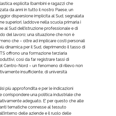
stica esplicita (bambini e ragazzi che
ta da anni in tutto il nostro Paese, un
gior dispersione implicita al Sud, segnalata
ne superiori, laddove nella scuola primaria i
e al Sud dell’istruzione professionale e di
ondo del lavoro; una situazione che non è
eno che – oltre ad implicare costi personali
più dinamica per il Sud, deprimendo il tasso di
 ITS offrono una formazione terziaria
uttivi, così da far registrare tassi di
el Centro-Nord – un fenomeno di rilievo non
ivamente insufficiente, di università
isi più approfondita e per le indicazioni
corrispondere una politica industriale che
litativamente adeguato. E’ per questo che alle
evanti tematiche connesse al tessuto
’interno delle aziende e il ruolo delle