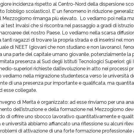
ore incidenza rispetto al Centro-Nord della dispersione scola
’obbligo scolastico). E’ un fenomeno in riduzione generalizza
nel Mezzogiorno rimanga più elevato. Lo vediamo poi nella mag
 test Invalsi che si riscontra nel passaggio a gradi di istruzio
e macroaree del nostro Paese. Lo vediamo nella scarsa diffusion
tanti ragazzi di trovare la propria strada e di inserirsi nel m
ale di NEET (giovani che non studiano e non lavorano), fenom
zata una parte del capitale umano giovanile, potenzialmente la 
mitata presenza al Sud degli Istituti Tecnologici Superiori: gli
edio-superiori richieste dall’evoluzione in atto nei processi prod
 vediamo nella migrazione studentesca verso le università d
nte di una presenza pur importante e qualificata, ma quantitat
d esse collegate.
Convegno di Merita è organizzato: ad esse rinviamo per una anal
nto dell’istruzione e della formazione nel Mezzogiorno deve 
grado di offrire uno sbocco lavorativo quantitativamente e qua
e università abbiamo affiancato una riflessione su alcuni ril
oblemi di attivazione di una forte formazione professionale all