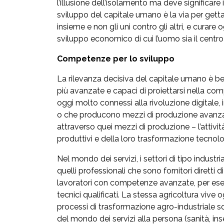
l’illusione dell’isolamento ma deve significar
sviluppo del capitale umano è la via per gettare 
insieme e non gli uni contro gli altri, e curar
sviluppo economico di cui l’uomo sia il centro 
Competenze per lo sviluppo
La rilevanza decisiva del capitale umano è ben 
più avanzate e capaci di proiettarsi nella com
oggi molto connessi alla rivoluzione digitale,
o che producono mezzi di produzione avanzati 
attraverso quei mezzi di produzione – l’attività
produttivi e della loro trasformazione tecno
Nel mondo dei servizi, i settori di tipo indust
quelli professionali che sono fornitori diretti 
lavoratori con competenze avanzate, per esem
tecnici qualificati. La stessa agricoltura vive
processi di trasformazione agro-industriale so
del mondo dei servizi alla persona (sanità, inseg