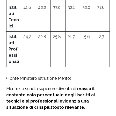
Istit
41,6
42,2
37,0
32,1
32,0
31,6
uti
Tecn
ici
Istit
24,2
22,8
25,8
21,7
15,6
12,7
uti
Prof
essi
onali
(Fonte Ministero Istruzione Merito)
Mentre la scuola superiore diventa di
massa il
costante calo percentuale degli iscritti ai
tecnici e ai professionali evidenzia una
situazione di crisi piuttosto rilevante.